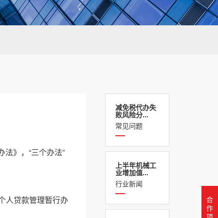
减免税代办失
败风险分...
常见问题
法》，“三个办法”
上半年机械工
业增加值...
行业新闻
个人贷款管理暂行办
合
作
项