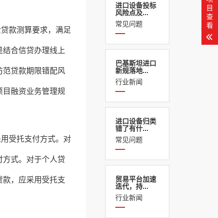
进口设备投标
目
风险点及...
查
常见问题
看
金贷款测算要求，满足
是结合信贷办理线上
巴基斯坦进口
防范贷款期限错配风
新规落地...
行业新闻
项目融资业务管理规
进口设备归类
错了有什...
采用受托支付方式。对
常见问题
付方式。对于个人贷
贷款，应采用受托支
贸易平台加速
迭代，持...
行业新闻