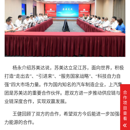
杨永介绍
苏美达
说，
苏美达
立足江苏，面向世界，积极
打造“走出去”、“引进来”、“服务国家战略”、“科技自力自
强”四大市场力量。作为国内知名的汽车制造企业，上汽集
合
团是
苏美达
的重要合作伙伴。愿双方进一步推动供应链与产
作
业链深度合作，实现双赢发展。
项
目
查
王健回顾了双方的合作，希望双方今后能进一步加强动
看
力能源的合作。