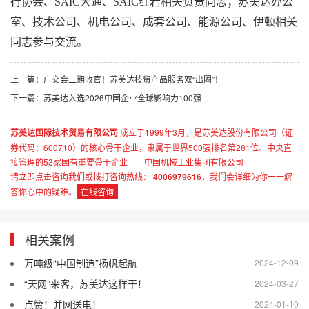
行协会、SAIC大通、SAIC红岩相关负责同志；
苏美达
办公
室、技术公司、机电公司、成套公司、能源公司、伊顿相关
同志参与交流。
上一篇：
广交会二期收官！苏美达技贸产品服务双“出圈”！
下一篇：
苏美达入选2026中国企业全球影响力100强
苏美达国际技术贸易有限公司
成立于1999年3月，是苏美达股份有限公司（证
券代码：600710）的核心骨干企业，隶属于世界500强排名第281位、中央直
接管理的53家国有重要骨干企业——中国机械工业集团有限公司
请立即点击咨询我们或拨打咨询热线：
4006979616
，我们会详细为你一一解
答你心中的疑难。
在线咨询
相关案例
万吨级“中国制造”扬帆起航
2024-12-09
“天网”来客，苏美达这样干！
2024-03-27
点赞！并网送电！
2024-01-10