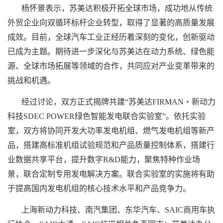
杨怀景表示，
苏美达
积极开拓全球市场，成功地从传统
外贸企业向双循环标杆企业转型，取得了显著的高质量发展
成效。目前，全球汽车工业正经历着深刻的变化，创新驱动
已成为主题。期待进一步深化与
苏美达
在动力系统、绿色能
源、全球市场拓展等领域的合作，共同应对产业变革带来的
挑战和机遇。
经过讨论，双方正式揭牌共建“
苏美达
FIRMAN・新动力
科技SDEC POWER绿色智能发电联合实验室”。依托实验
室，双方将协同开发大功率发电机组、燃气发电机组等新产
品，搭建高标准机组试验规范和产品质量控制体系，搭建行
业数据共享平台，提升数字R&D能力，聚焦特种作业场
景，联合定制专用发电解决方案。联合实验室的实施将有助
于提高国内发电机组的核心技术水平和产品竞争力。
上海新动力科技、南汽集团、东华汽车、SAIC商用车执