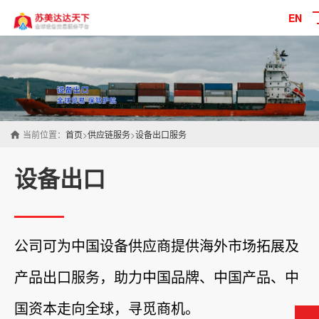
EN
当前位置：
首页
>
供应链服务
>
设备出口服务
设备出口
公司可为中国设备供应商提供海外市场拓展及
产品出口服务，助力中国品牌、中国产品、中
国资本走向全球，寻觅商机。