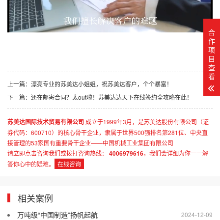
合
作
项
目
查
看
上一篇：
漂亮专业的苏美达小姐姐，祝苏美达客户，个个暴富！
下一篇：
还在邮寄合同？太out啦！苏美达达天下在线签约全攻略在此！
苏美达国际技术贸易有限公司
成立于1999年3月，是苏美达股份有限公司（证
券代码：600710）的核心骨干企业，隶属于世界500强排名第281位、中央直
接管理的53家国有重要骨干企业——中国机械工业集团有限公司
请立即点击咨询我们或拨打咨询热线：
4006979616
，我们会详细为你一一解
答你心中的疑难。
在线咨询
相关案例
万吨级“中国制造”扬帆起航
2024-12-09