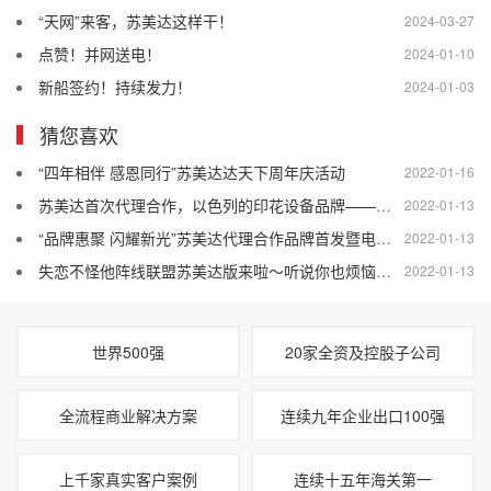
“天网”来客，苏美达这样干！
2024-03-27
点赞！并网送电！
2024-01-10
新船签约！持续发力！
2024-01-03
猜您喜欢
“四年相伴 感恩同行”苏美达达天下周年庆活动
2022-01-16
苏美达首次代理合作，以色列的印花设备品牌——康丽数码闪亮登场！
2022-01-13
“品牌惠聚 闪耀新光”苏美达代理合作品牌首发暨电力能源品牌推广会
2022-01-13
失恋不怪他阵线联盟苏美达版来啦～听说你也烦恼转手设备，赶紧找苏美达达天下～
2022-01-13
世界500强
20家全资及控股子公司
全流程商业解决方案
连续九年企业出口100强
上千家真实客户案例
连续十五年海关第一