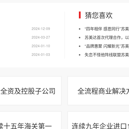
猜您喜欢
“四年相伴 感恩同行”苏
2024-12-09
苏美达首次代理合作，以
2024-03-27
“品牌惠聚 闪耀新光”
2024-01-10
失恋不怪他阵线联盟苏美达版
2024-01-03
家全资及控股子公司
全流程商业解决
续十五年海关第一
连续九年企业进口1