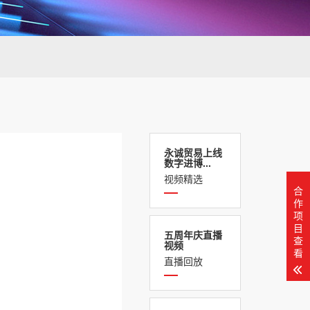
永诚贸易上线
数字进博...
视频精选
合
作
项
目
五周年庆直播
查
视频
看
直播回放