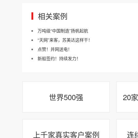
相关案例
万吨级“中国制造”扬帆起航
“天网”来客，苏美达这样干！
点赞！并网送电！
新船签约！持续发力！
世界500强
20
上千家真实客户案例
连