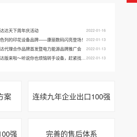
美达达天下周年庆活动
2022-01-16
色列的印花设备品牌——康丽数码闪亮登场！
2022-01-13
苏美达代理合作品牌首发暨电力能源品牌推广会
2022-01-13
来啦～听说你也烦恼转手设备，赶紧找苏美达达天下～
2022-01-13
方案
连续九年企业出口100强
00强
完善的售后体系