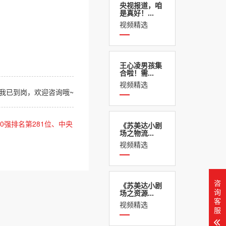
央视报道，咱
是真好！...
视频精选
王心凌男孩集
合啦！需...
视频精选
我已到岗，欢迎咨询哦~
0强排名第281位、中央
《苏美达小剧
场之物流...
视频精选
咨
《苏美达小剧
询
场之资源...
客
视频精选
服