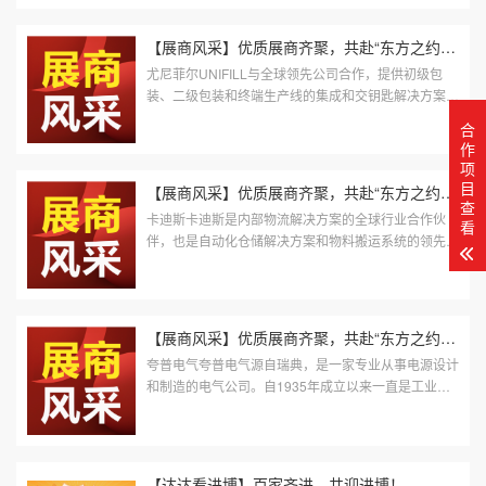
会的重要参展商之一，将携手近百个装备品牌共同亮相
创新孵化展区NB2-01，向全...
【展商风采】优质展商齐聚，共赴“东方之约”第六期
尤尼菲尔UNIFILL与全球领先公司合作，提供初级包
装、二级包装和终端生产线的集成和交钥匙解决方案。
UNIFILL在中国的北京代表处聘用了当地员工提供商业
合
和技术支持，全力为中国和亚洲客...
作
项
目
【展商风采】优质展商齐聚，共赴“东方之约”第二期
查
卡迪斯卡迪斯是内部物流解决方案的全球行业合作伙
看
伴，也是自动化仓储解决方案和物料搬运系统的领先供
应商。卡迪斯解决方案伴随产品或解决方案的整个生命
周期。从评估客户需求开始，一...
【展商风采】优质展商齐聚，共赴“东方之约第一期
夸普电气夸普电气源自瑞典，是一家专业从事电源设计
和制造的电气公司。自1935年成立以来一直是工业电
源的引领者，致力于工业电源的品质以及安全性能，在
工业电源领域具有专业严谨的态...
【达达看进博】百家齐进，共迎进博！