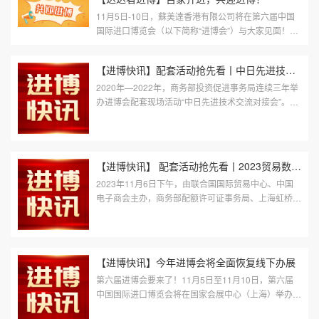
11月5日-10日，蘇美達香港有限公司将在第六届中国
国际进口博览会（以下简称“进博会”）与大家见面！展
位上哪些亮点？快来一起看看吧！百家品牌，联合参展
本次展会，蘇美達香港有限公...
【进博快讯】配套活动抢先看丨中日先进技术交流对接会
2020年—2022年，商务部投资促进事务局连续三年举
办进博会配套现场活动“中日先进技术交流对接会”。对
接会紧跟国家战略和时事政策，聚焦中日产业合作的前
沿领域，关注企业和地方需求...
【进博快讯】 配套活动抢先看丨2023贸易数字化与跨境电商发展论...
2023年11月6日下午，由联合国国际贸易中心、中国
电子商会主办，商务部配额许可证事务局、上海虹桥国
际中央商务区管理委员会、上海市青浦区人民政府、广
州开发区管理委员会支持的“20...
【进博快讯】今年进博会将全面恢复线下办展
第六届进博会要来了！11月5日至11月10日，第六届
中国国际进口博览会将在国家会展中心（上海）举办，
这将是新冠疫情后进博会首次全面恢复线下办展。作为