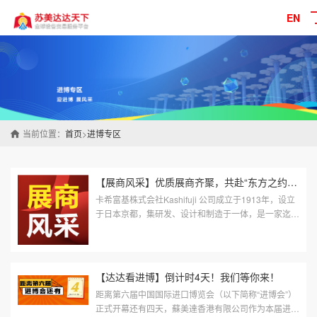
EN
当前位置：
首页
>
进博专区
【展商风采】优质展商齐聚，共赴“东方之约”第三期
卡希富基株式会社Kashifuji 公司成立于1913年，设立
于日本京都，集研发、设计和制造于一体，是一家迄今
为止拥有一百年以上历史的专业性的齿轮加工机床的制
造商。公司主要产品有CNC滚齿...
【达达看进博】倒计时4天！我们等你来！
距离第六届中国国际进口博览会（以下简称“进博会”）
正式开幕还有四天，蘇美達香港有限公司作为本届进博