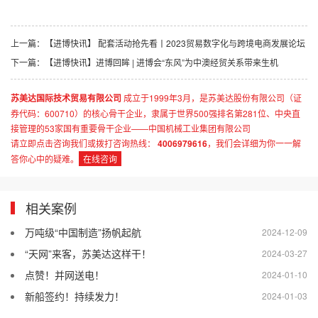
上一篇：
【进博快讯】 配套活动抢先看丨2023贸易数字化与跨境电商发展论坛
下一篇：
【进博快讯】进博回眸 | 进博会“东风”为中澳经贸关系带来生机
苏美达国际技术贸易有限公司
成立于1999年3月，是苏美达股份有限公司（证
券代码：600710）的核心骨干企业，隶属于世界500强排名第281位、中央直
接管理的53家国有重要骨干企业——中国机械工业集团有限公司
请立即点击咨询我们或拨打咨询热线：
4006979616
，我们会详细为你一一解
答你心中的疑难。
在线咨询
相关案例
万吨级“中国制造”扬帆起航
2024-12-09
“天网”来客，苏美达这样干！
2024-03-27
点赞！并网送电！
2024-01-10
新船签约！持续发力！
2024-01-03