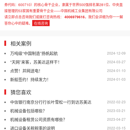
券代码：600710）的核心骨干企业，隶属于世界500强排名第281位、中央直
接管理的53家国有重要骨干企业——中国机械工业集团有限公司
请立即点击咨询我们或拨打咨询热线：
4006979616
，我们会详细为你一一解
答你心中的疑难。
在线咨询
相关案例
万吨级“中国制造”扬帆起航
2024-12-09
“天网”来客，苏美达这样干！
2024-03-27
点赞！并网送电！
2024-01-10
新船签约！持续发力！
2024-01-03
猜您喜欢
中信银行南京分行行长叶雪松一行到访苏美达
2022-02-23
机械设备包括哪些？
2023-03-21
机械设备租赁公司资质有哪些？
2023-04-27
进口设备关税税率的说明
2022-03-15