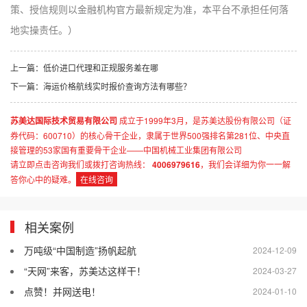
策、授信规则以金融机构官方最新规定为准，本平台不承担任何落
地实操责任。）
上一篇：
低价进口代理和正规服务差在哪
下一篇：
海运价格航线实时报价查询方法有哪些？
苏美达国际技术贸易有限公司
成立于1999年3月，是苏美达股份有限公司（证
券代码：600710）的核心骨干企业，隶属于世界500强排名第281位、中央直
接管理的53家国有重要骨干企业——中国机械工业集团有限公司
请立即点击咨询我们或拨打咨询热线：
4006979616
，我们会详细为你一一解
答你心中的疑难。
在线咨询
相关案例
万吨级“中国制造”扬帆起航
2024-12-09
“天网”来客，苏美达这样干！
2024-03-27
点赞！并网送电！
2024-01-10