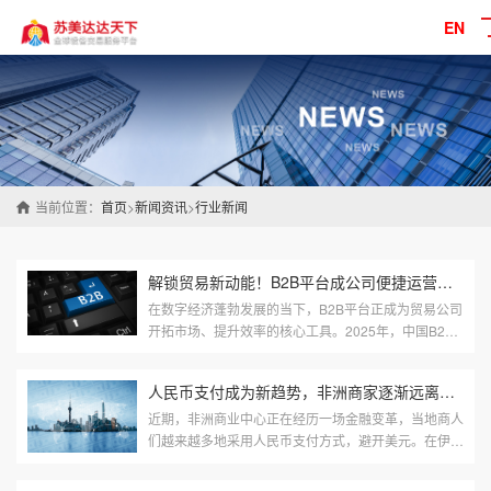
EN
当前位置：
首页
>
新闻资讯
>
行业新闻
解锁贸易新动能！B2B平台成公司便捷运营引擎
在数字经济蓬勃发展的当下，B2B平台正成为贸易公司
开拓市场、提升效率的核心工具。2025年，中国B2B
商品出口行业市场规模以6.9万亿元实现历史性突破。
在2024-2025年间，中国B2B行业展现...
人民币支付成为新趋势，非洲商家逐渐远离美元
近期，非洲商业中心正在经历一场金融变革，当地商人
们越来越多地采用人民币支付方式，避开美元。在伊斯
特利，商人们建立了本地化的中国商品付款结算系统，
以促进人民币支付。物流公司...