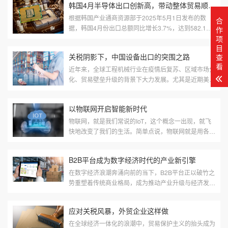
韩国4月半导体出口创新高，带动整体贸易顺差扩大
根据韩国产业通商资源部于2025年5月1日发布的数
合
据，韩国4月份出口总额同比增长3.7%，达到582.1亿
作
美元，刷新了历史同期最高纪录。进口额则同比下降
项
目
2.7%，至533.2亿美元，当月实现贸易顺...
关税阴影下，中国设备出口的突围之路
查
看
近年来，全球工程机械行业在疫情后复苏、区域市场分
化、贸易壁垒升级的背景下大力发展。尤其是近期美国
加征对华关税的政策，为中国设备出口蒙上一层不确定
性。然而，在危机中亦藏机遇...
以物联网开启智能新时代
物联网，就是我们常说的IoT，这个概念一出现，就飞
快地改变了我们的生活。简单点说，物联网就是用各种
传感器、射频识别、GPS、红外感应器、激光扫描器
等工具和技术，实时收集物体或过...
B2B平台成为数字经济时代的产业新引擎
在数字经济浪潮奔涌向前的当下，B2B平台正以破竹之
势重塑着传统商业格局，成为推动产业升级与经济发展
的关键力量。近期，一系列新闻事件更是凸显了B2B平
台在各行业中的核心地位与巨大...
应对关税风暴，外贸企业这样做
在全球经济一体化的浪潮中，贸易保护主义的抬头成为