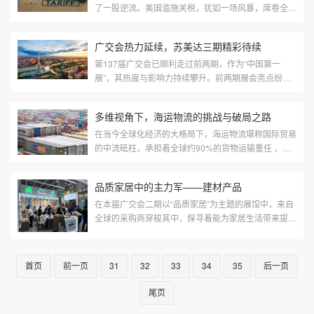
了一股逆流。美国滥施关税，犹如一场风暴，席卷全球
贸易市场。面对这一复杂严峻的外部环境，中国外贸企
业没有坐以待毙，而是积极探...
广交会热力延续，苏美达三期精彩待续
第137届广交会已顺利走过前两期，作为“中国第一
展”，其热度与影响力持续攀升。前两期展会亮点纷
呈，为全球贸易搭建起重要桥梁。图片来源：摄图网广
交会第一期于4月15 - 19日成功举办...
多维视角下，海运物流的挑战与破局之路
在当今全球化经济的大格局下，海运物流堪称国际贸易
的中流砥柱，承担着全球约90%的货物运输重任 ，其
一举一动都深刻影响着世界经济的脉搏。当下，海运物
流领域正发生着一系列重要变革...
品质家居中的主力军——建材产品
在本届广交会二期以“品质家居”为主题的展馆中，来自
全球的采购商穿梭其中，探寻着能为家居生活带来提升
的优质产品。在这场家居盛宴里，建材产品虽看似低
调，却如基石一般，稳稳支撑...
首页
前一页
31
32
33
34
35
后一页
尾页