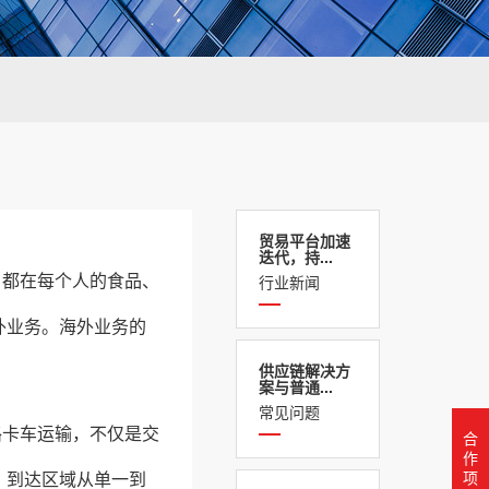
贸易平台加速
迭代，持...
，都在每个人的食品、
行业新闻
外业务。海外业务的
供应链解决方
案与普通...
常见问题
路卡车运输，不仅是交
合
作
项
，到达区域从单一到