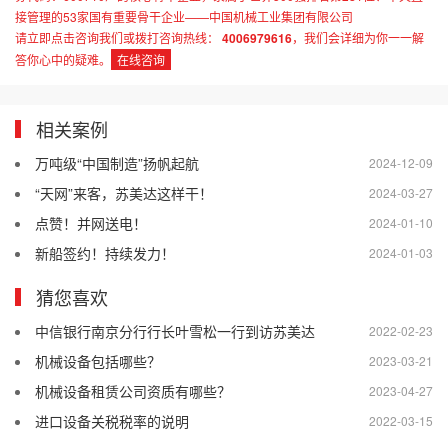
接管理的53家国有重要骨干企业——中国机械工业集团有限公司
请立即点击咨询我们或拨打咨询热线：
4006979616
，我们会详细为你一一解
答你心中的疑难。
在线咨询
相关案例
万吨级“中国制造”扬帆起航
2024-12-09
“天网”来客，苏美达这样干！
2024-03-27
点赞！并网送电！
2024-01-10
新船签约！持续发力！
2024-01-03
猜您喜欢
中信银行南京分行行长叶雪松一行到访苏美达
2022-02-23
机械设备包括哪些？
2023-03-21
机械设备租赁公司资质有哪些？
2023-04-27
进口设备关税税率的说明
2022-03-15