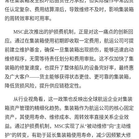
常在
集装箱
发生损坏后由责任方承担，但实际操作中常因责
任认定复杂、费用结算滞后，导致维修不及时，影响
集装箱
的周转效率和可用率。
MSC此次推出的护损费机制，正是对这一痛点的创新回
应。通过在
集装箱
使用初期即收取一定费用，航运公司可提
前建立维护基金，确保一旦
集装箱
出现损伤，能够迅速启动
维修程序，无需等待责任划分和费用审批。这不仅加快了
集
装箱
的修复速度，也提升了整体船队的设备完好率，最终惠
及广大客户——货主能够获得状态更佳、更可靠的
集装箱
，
降低货损风险，提升供应链稳定性。
从行业视角看，这一政策也反映出全球航运企业对
集装
箱
资产管理的精细化趋势。
集装箱
作为航运公司的核心固定
资产，其使用寿命、维修成本、周转效率直接关系企业效
益。通过护损费机制，MSC实现了从“被动维修”向“主动维
护”的转变，有助于延长
集装箱
使用寿命，减少因频繁大修