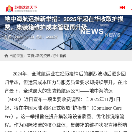
EN
地中海航运推新举措：2025年起在华收取护损
费，集装箱维护成本管理再升级
时间：2025-09-30
点击：4500次
当前位置：
首页
>
新闻资讯
>
行业新闻
2024年，全球航运业在经历疫情后的剧烈波动后逐步回
归常态，但运营成本压力与服务质量要求却持续攀升。在此
背景下，全球最大的
集装箱
航运公司——地中海航运
（MSC）近日宣布一项重要收费调整：自2025年11月1日
起，将在中国大陆地区正式收取“护损费”（Container Care
Fee）。这一举措旨在提升
集装箱
设备质量、优化修洗箱流
程。作为国际物流的核心载体，
集装箱
的维护状况直接影响