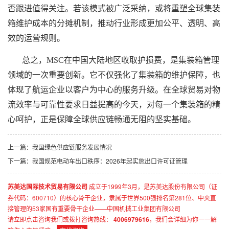
否跟进值得关注。若该模式被广泛采纳，或将重塑全球
集装
箱
维护成本的分摊机制，推动行业形成更加公平、透明、高
效的运营规则。
总之，MSC在中国大陆地区收取护损费，是
集装箱
管理
领域的一次重要创新。它不仅强化了
集装箱
的维护保障，也
体现了航运企业以客户为中心的服务升级。在全球贸易对物
流效率与可靠性要求日益提高的今天，对每一个
集装箱
的精
心呵护，正是保障全球供应链畅通无阻的坚实基础。
上一篇：
我国绿色供应链服务发展情况
下一篇：
我国规范电动车出口秩序：2026年起实施出口许可证管理
苏美达国际技术贸易有限公司
成立于1999年3月，是苏美达股份有限公司（证
券代码：600710）的核心骨干企业，隶属于世界500强排名第281位、中央直
接管理的53家国有重要骨干企业——中国机械工业集团有限公司
请立即点击咨询我们或拨打咨询热线：
4006979616
，我们会详细为你一一解