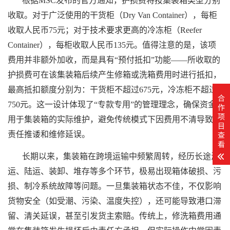
根据MSC发布的官方通知，护损费将按
集装箱
类型分别
收取。对于广泛使用的干货柜（Dry Van Container），每柜
收取人民币75元；对于技术要求更高的冷冻柜（Reefer
Container），每柜收取人民币135元。值得注意的是，该项
费用并非额外加收，而是具有“预付抵扣”功能——所收取的
护损费可在该
集装箱
后续产生修箱或洗箱费用时进行抵扣，
最高抵扣额度分别为：干货柜不超过675元，冷冻柜不超过
合
750元。这一设计体现了“专款专用”的管理理念，确保资金
作
项
用于
集装箱
的实际维护，避免传统模式下因费用不清导致的
目
查
责任推诿和维修延误。
看
长期以来，
集装箱
在跨境运输中频繁周转，经历长途海
运、陆运、装卸、堆存等多个环节，极易出现箱体破损、污
损、制冷系统故障等问题。一旦
集装箱
状态不佳，不仅影响
货物安全（如受潮、污染、温度失控），还可能导致港口滞
留、清关延误，甚至引发货主索赔。传统上，修洗箱费用通