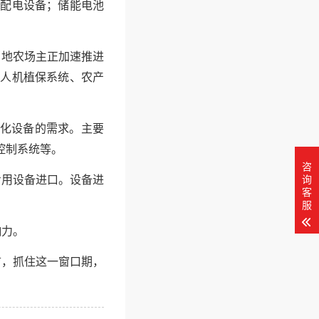
输配电设备；储能电池
当地农场主正加速推进
无人机植保系统、农产
能化设备的需求。主要
控制系统
等。
咨
询
专用
设备进口
。
设备进
客
服
响力。
言，抓住这一窗口期，