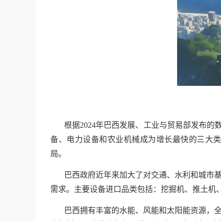
根据2024年巴西发展、工业与贸易部发布的数
备、电力设备和农业机械成为增长最快的三大
局。
巴西政府近年来加大了对交通、水利和城市
需求。主要
设备进口
品类包括：挖掘机、推土机
巴西拥有丰富的水能、风能和太阳能资源，