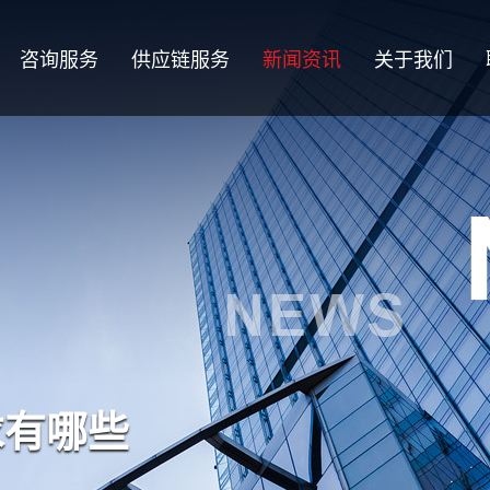
咨询服务
供应链服务
新闻资讯
关于我们
求有哪些