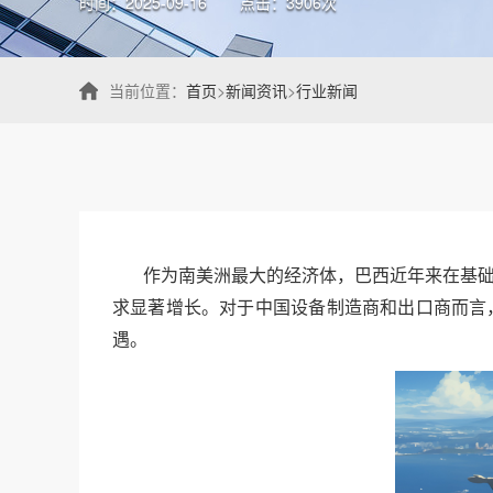
时间：2025-09-16
点击：3906次
当前位置：
首页
>
新闻资讯
>
行业新闻
作为南美洲最大的经济体，巴西近年来在基
求显著增长。对于中国设备制造商和出口商而言
遇。