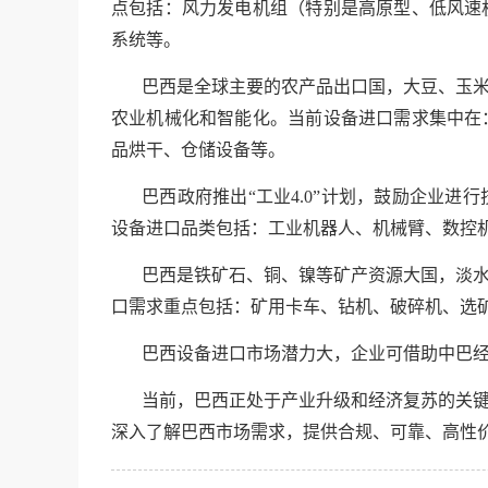
点包括：风力发电机组（特别是高原型、低风速
系统等。
巴西是全球主要的农产品出口国，大豆、玉
农业机械化和智能化。当前
设备进口
需求集中在
品烘干、仓储设备等。
巴西政府推出“工业4.0”计划，鼓励企业
设备进口
品类包括：工业机器人、机械臂、数控
巴西是铁矿石、铜、镍等矿产资源大国，淡
口
需求重点包括：矿用卡车、钻机、破碎机、选
巴西
设备进口
市场潜力大，企业可借助中巴
当前，巴西正处于产业升级和经济复苏的关
深入了解巴西市场需求，提供合规、可靠、高性