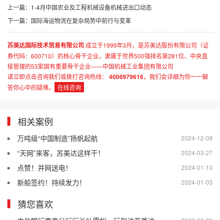
上一篇：
1-4月中国农业及工程机械设备机械进出口动态
下一篇：
国际海运物流在复杂局势中前行与变革
苏美达国际技术贸易有限公司
成立于1999年3月，是苏美达股份有限公司（证
券代码：600710）的核心骨干企业，隶属于世界500强排名第281位、中央直
接管理的53家国有重要骨干企业——中国机械工业集团有限公司
请立即点击咨询我们或拨打咨询热线：
4006979616
，我们会详细为你一一解
答你心中的疑难。
在线咨询
相关案例
万吨级“中国制造”扬帆起航
2024-12-09
“天网”来客，苏美达这样干！
2024-03-27
点赞！并网送电！
2024-01-10
新船签约！持续发力！
2024-01-03
猜您喜欢