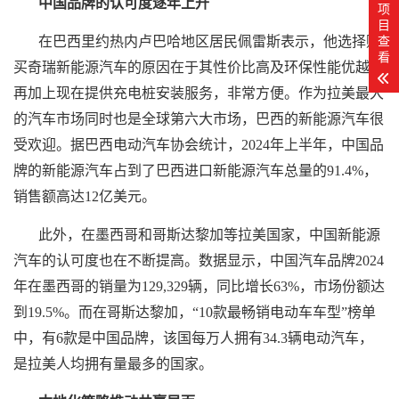
中国品牌的认可度逐年上升
项
目
查
在巴西里约热内卢巴哈地区居民佩雷斯表示，他选择购
看
买奇瑞
新能源汽车
的原因在于其性价比高及环保性能优越，
再加上现在提供充电桩安装服务，非常方便。作为拉美最大
的汽车市场同时也是全球第六大市场，巴西的
新能源汽车
很
受欢迎。据巴西电动汽车协会统计，2024年上半年，中国品
牌的
新能源汽车
占到了巴西进口
新能源汽车
总量的91.4%，
销售额高达12亿美元。
此外，在墨西哥和哥斯达黎加等拉美国家，中国
新能源
汽车
的认可度也在不断提高。数据显示，中国汽车品牌2024
年在墨西哥的销量为129,329辆，同比增长63%，市场份额达
到19.5%。而在哥斯达黎加，“10款最畅销电动车车型”榜单
中，有6款是中国品牌，该国每万人拥有34.3辆电动汽车，
是拉美人均拥有量最多的国家。