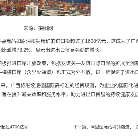
来源：摄图网
主要商品如原油和铜精矿的进口额超过了1600亿元，这成为了广
激增73.2%，显示出
进出口贸易
强劲的增长。
西积极推进口岸开放政策，包括友谊关—友谊国际口岸的扩展至浦
—横模口岸（含里火通道）也正式对外开放，进一步促进了
进出
未来，广西将继续遵循国际高标准的经贸规则，为企业的国际化
，旨在提升通关效率和服务水平，助力
进出口贸易
的持续健康发
过4700亿元
下一篇：
阿里国际站引领潮流：12