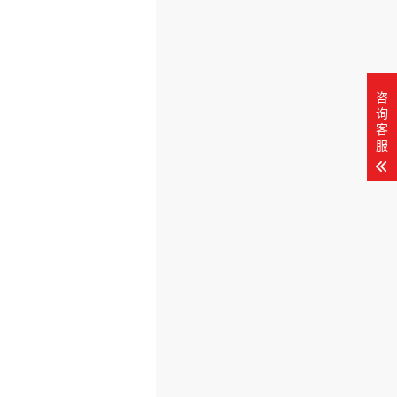
咨
询
客
服