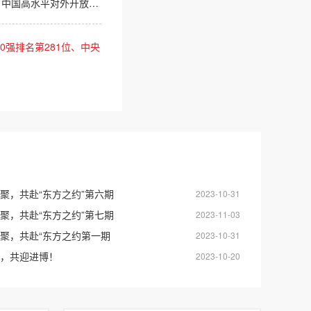
对外开放为世界创造新机遇
0强排名第281位、中央
聚，共赴“东方之约”第六期
2023-10-31
聚，共赴“东方之约”第七期
2023-11-03
聚，共赴“东方之约第一期
2023-10-31
，共迎进博！
2023-10-20