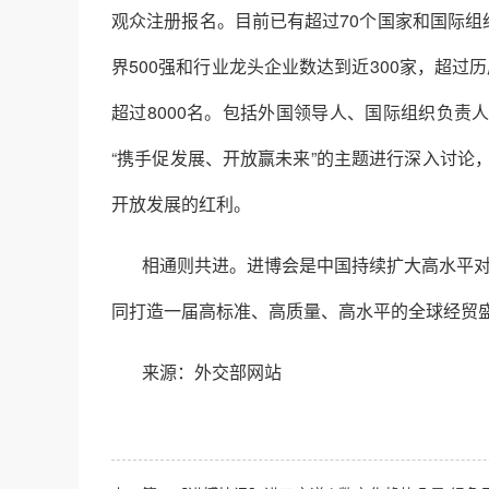
观众注册报名。目前已有超过70个国家和国际组
界500强和行业龙头企业数达到近300家，超
超过8000名。包括外国领导人、国际组织负责
“携手促发展、开放赢未来”的主题进行深入讨论
开放发展的红利。
相通则共进。进博会是中国持续扩大高水平
同打造一届高标准、高质量、高水平的全球经贸
来源：外交部网站