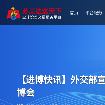
首页
平台服务
【进博快讯】外交部
博会