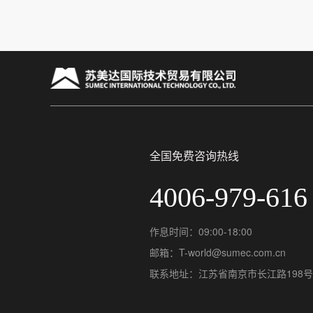
全国免费咨询热线
4006-979-616
作息时间：09:00-18:00
邮箱：T-world@sumec.com.cn
联系地址：江苏省南京市长江路198号