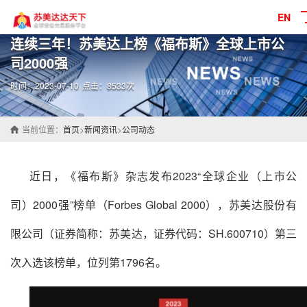
EN
连续三年！苏美达上榜《福布斯》全球上市公
司2000强
时间：2023-07-10
点击：8533次
当前位置：
首页
>
新闻资讯
>
公司动态
近日，《福布斯》杂志发布2023“全球企业（上市公
司）2000强”榜单（Forbes Global 2000），
苏美达
股份有
限公司（证券简称：
苏美达
，证券代码：SH.600710）第三
次入选该榜单，位列第1796名。