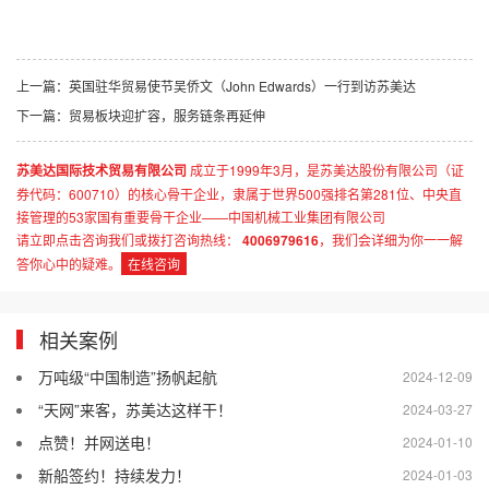
上一篇：
英国驻华贸易使节吴侨文（John Edwards）一行到访苏美达
下一篇：
贸易板块迎扩容，服务链条再延伸
苏美达国际技术贸易有限公司
成立于1999年3月，是苏美达股份有限公司（证
券代码：600710）的核心骨干企业，隶属于世界500强排名第281位、中央直
接管理的53家国有重要骨干企业——中国机械工业集团有限公司
请立即点击咨询我们或拨打咨询热线：
4006979616
，我们会详细为你一一解
答你心中的疑难。
在线咨询
相关案例
万吨级“中国制造”扬帆起航
2024-12-09
“天网”来客，苏美达这样干！
2024-03-27
点赞！并网送电！
2024-01-10
新船签约！持续发力！
2024-01-03