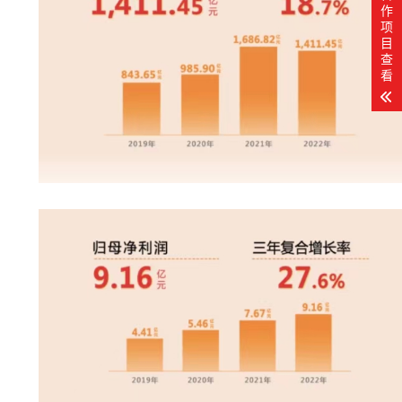
作
项
目
查
看