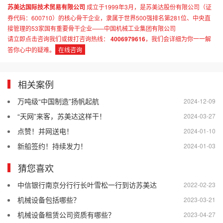
苏美达国际技术贸易有限公司
成立于1999年3月，是苏美达股份有限公司（证
券代码：600710）的核心骨干企业，隶属于世界500强排名第281位、中央直
接管理的53家国有重要骨干企业——中国机械工业集团有限公司
请立即点击咨询我们或拨打咨询热线：
4006979616
，我们会详细为你一一解
答你心中的疑难。
在线咨询
相关案例
万吨级“中国制造”扬帆起航
2024-12-09
“天网”来客，苏美达这样干！
2024-03-27
点赞！并网送电！
2024-01-10
新船签约！持续发力！
2024-01-03
猜您喜欢
中信银行南京分行行长叶雪松一行到访苏美达
2022-02-23
机械设备包括哪些？
2023-03-21
机械设备租赁公司资质有哪些？
2023-04-27