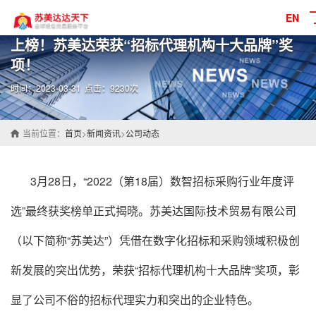
EN
上榜！苏美达荣获“招标代理机构十大品牌”奖
项！
时间：2023-03-31
点击：9230次
当前位置：
首页
>
新闻资讯
>
公司动态
3月28日，“2022（第18届）数智招标采购行业年度评
选”最终获奖榜单正式揭晓。
苏美达
国际技术贸易有限公司
（以下简称“
苏美达
”）凭借在数字化招标和采购领域积极创
新发展的突出优势，荣获“招标代理机构十大品牌”奖项，彰
显了公司不俗的招标代理实力和突出的企业特色。