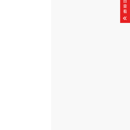
目
查
看