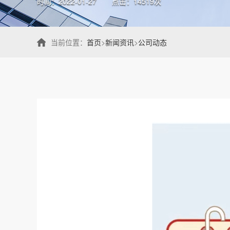
时间：2022-01-27
点击：14519次
当前位置：
首页
>
新闻资讯
>
公司动态