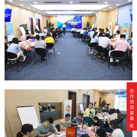
合
作
项
目
查
看