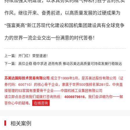
持续加强文明建设，以求真务实的精气神和行胜于言的扎实
作风，继往开来、奋勇前进，以高质量发展的过硬成果为
“强富美高”新江苏现代化建设和国机集团建设具有全球竞争
力的世界一流企业交出一份满意的时代答卷！
上一篇：
开门红！荣誉速递！
下一篇：
高位企稳 稳中求进 进而有质 推动苏美达高质量可持续发展行稳致远
苏美达国际技术贸易有限公司
成立于1999年3月，是苏美达股份有限公司（证
券代码：600710）的核心骨干企业，隶属于世界500强排名第281位、中央直
接管理的53家国有重要骨干企业——中国机械工业集团有限公司
请立即点击咨询我们或拨打咨询热线：
4006979616
，我们会详细为你一一解
答你心中的疑难。
在线咨询
相关案例