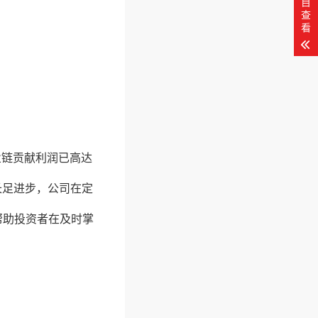
目
查
看
业链贡献利润已高达
长足进步，公司在定
帮助投资者在及时掌