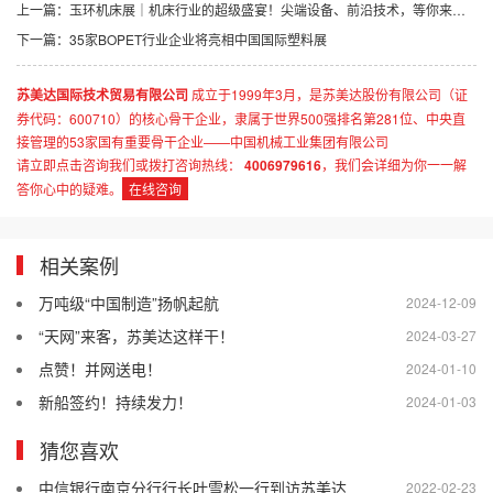
上一篇：
玉环机床展｜机床行业的超级盛宴！尖端设备、前沿技术，等你来探！
下一篇：
35家BOPET行业企业将亮相中国国际塑料展
苏美达国际技术贸易有限公司
成立于1999年3月，是苏美达股份有限公司（证
券代码：600710）的核心骨干企业，隶属于世界500强排名第281位、中央直
接管理的53家国有重要骨干企业——中国机械工业集团有限公司
请立即点击咨询我们或拨打咨询热线：
4006979616
，我们会详细为你一一解
答你心中的疑难。
在线咨询
相关案例
万吨级“中国制造”扬帆起航
2024-12-09
“天网”来客，苏美达这样干！
2024-03-27
点赞！并网送电！
2024-01-10
新船签约！持续发力！
2024-01-03
猜您喜欢
中信银行南京分行行长叶雪松一行到访苏美达
2022-02-23