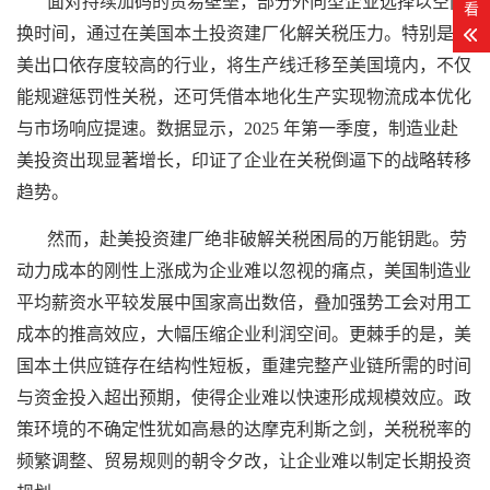
面对持续加码的贸易壁垒，部分外向型企业选择以空间
看
换时间，通过在美国本土
投资建厂
化解关税压力。特别是对
美出口依存度较高的行业，将生产线迁移至美国境内，不仅
能规避惩罚性关税，还可凭借本地化生产实现物流成本优化
与市场响应提速。数据显示，2025 年第一季度，制造业赴
美投资出现显著增长，印证了企业在关税倒逼下的战略转移
趋势。
然而，赴美
投资建厂
绝非破解关税困局的万能钥匙。劳
动力成本的刚性上涨成为企业难以忽视的痛点，美国制造业
平均薪资水平较发展中国家高出数倍，叠加强势工会对用工
成本的推高效应，大幅压缩企业利润空间。更棘手的是，美
国本土供应链存在结构性短板，重建完整产业链所需的时间
与资金投入超出预期，使得企业难以快速形成规模效应。政
策环境的不确定性犹如高悬的达摩克利斯之剑，关税税率的
频繁调整、贸易规则的朝令夕改，让企业难以制定长期投资