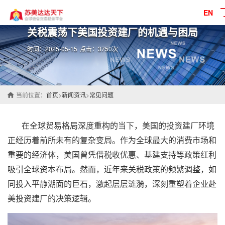
EN
关税震荡下美国投资建厂的机遇与困局
时间：2025-05-15
点击：3750次
当前位置：
首页
>
新闻资讯
>
常见问题
在全球贸易格局深度重构的当下，美国的
投资建厂
环境
正经历着前所未有的复杂变局。作为全球最大的消费市场和
重要的经济体，美国曾凭借税收优惠、基建支持等政策红利
吸引全球资本布局。然而，近年来关税政策的频繁调整，如
同投入平静湖面的巨石，激起层层涟漪，深刻重塑着企业赴
美
投资建厂
的决策逻辑。