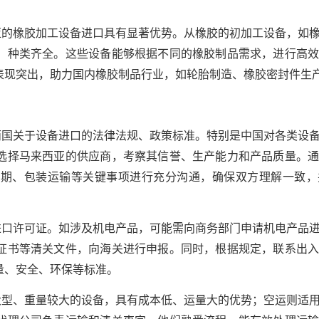
亚的橡胶加工
设备进口
具有显著优势。从橡胶的初加工设备，如
，种类齐全。这些设备能够根据不同的橡胶制品需求，进行高
表现突出，助力国内橡胶制品行业，如轮胎制造、橡胶密封件生
两国关于
设备进口
的法律法规、政策标准。特别是中国对各类
设
选择马来西亚的供应商，考察其信誉、生产能力和产品质量。
货期、包装运输等关键事项进行充分沟通，确保双方理解一致，
进口许可证。如涉及机电产品，可能需向商务部门申请机电产品
证书等清关文件，向海关进行申报。同时，根据规定，联系出
量、安全、环保等标准。
大型、重量较大的设备，具有成本低、运量大的优势；空运则适