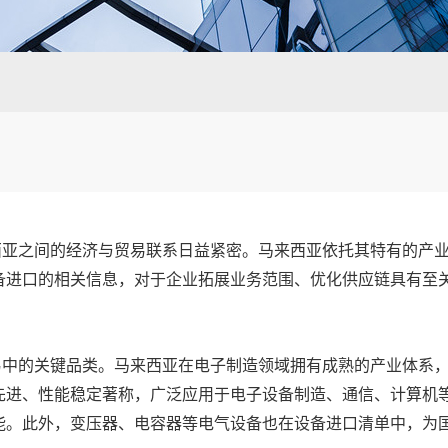
西亚之间的经济与贸易联系日益紧密。马来西亚依托其特有的产
备进口
的相关信息，对于企业拓展业务范围、优化供应链具有至
易中的关键品类。马来西亚在电子制造领域拥有成熟的产业体系
先进、性能稳定著称，广泛应用于电子设备制造、通信、计算机
能。此外，变压器、电容器等电气设备也在
设备进口
清单中，为