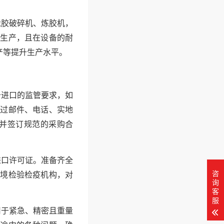
橡胶破碎机、炼胶机，
效生产，且在设备的耐
产等提升生产水平。
备进口
的监管要求，如
通过邮件、电话、实地
并签订规范的采购合
进口许可证。准备齐全
咨
入境检验检疫机构，对
询
客
服
用于紧急、精密且重量