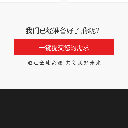
我们已经准备好了,你呢？
一键提交您的需求
融汇全球资源 共创美好未来