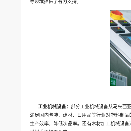
等领域提供了有力支持。
工业机械设备：
部分工业机械设备从马来西
满足国内包装、建材、日用品等行业对塑料制品
生产效率，降低次品率。还有木材加工机械
设备