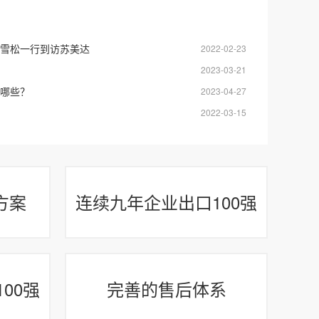
雪松一行到访苏美达
2022-02-23
2023-03-21
哪些？
2023-04-27
2022-03-15
方案
连续九年企业出口100强
00强
完善的售后体系