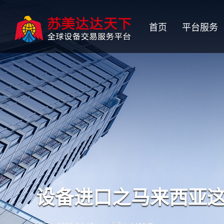
首页
平台服务
设备进口之马来西亚