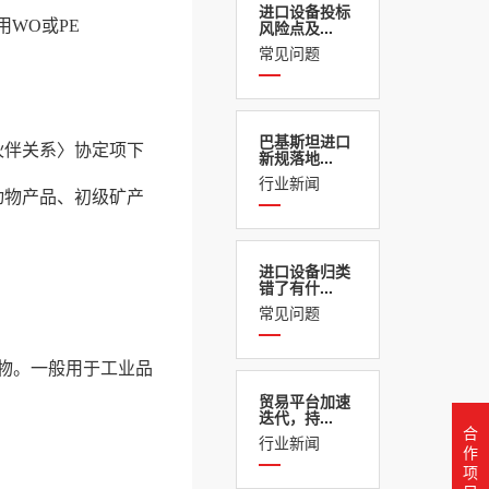
进口设备投标
WO或PE
风险点及...
常见问题
巴基斯坦进口
伙伴关系〉协定项下
新规落地...
行业新闻
动物产品、初级矿产
进口设备归类
错了有什...
常见问题
货物。一般用于工业品
贸易平台加速
迭代，持...
合
行业新闻
作
项